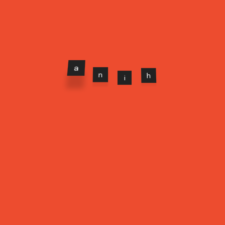
OUR GALLERY
a
n
i
h
SUSCRIBETE
Nunca enviaremos correo basura!
Error:
Contact form not found.