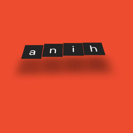
ptate velit esse cillum dolore eu fugiat nulla pariatur.
 culpa qui officia deserunt mollit anim id est laborum.
voluptatem accusantium doloremque laudantium, totam rem
quasi.
h
i
n
a
es.